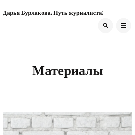
Перейти
Дарья Бурлакова. Путь журналиста:
к
содержимому
(нажмите
Enter)
Материалы