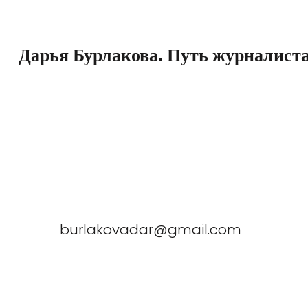
Перейти
к
Дарья Бурлакова. Путь журналиста
содержимому
(нажмите
Enter)
burlakovadar@gmail.com